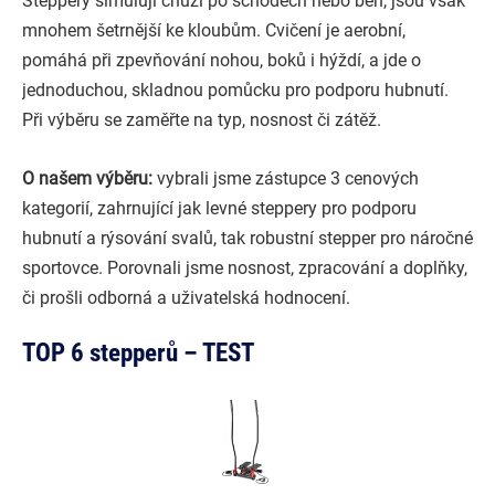
Steppery simulují chůzi po schodech nebo běh, jsou však
mnohem šetrnější ke kloubům. Cvičení je aerobní,
pomáhá při zpevňování nohou, boků i hýždí, a jde o
jednoduchou, skladnou pomůcku pro podporu hubnutí.
Při výběru se zaměřte na typ, nosnost či zátěž.
O našem výběru:
vybrali jsme zástupce 3 cenových
kategorií, zahrnující jak levné steppery pro podporu
hubnutí a rýsování svalů, tak robustní stepper pro náročné
sportovce. Porovnali jsme nosnost, zpracování a doplňky,
či prošli odborná a uživatelská hodnocení.
TOP 6 stepperů – TEST