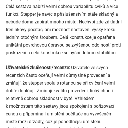
Celá sestava nabízí velmi dobrou variabilitu cviků a více
funkcí. Stepper je navíc s příslušenstvím stále skladný a
nebude doma zabírat mnoho místa. Nechybí zde základní
tréninkový počítač, ani možnost nastavení výšky kroku
jedním otočným šroubem. Celá konstrukce je opatřena
unikátní povrchovou úpravou se zvýšenou odolností proti
poškození a celá konstrukce se pyšní dobrou stabilitou.
Uživatelské zkušenosti/recenze:
Uživatelé ve svých
recenzích často oceňují velmi důmyslné provedení a
zmiňují, že stepper spolu s rotanou se při cvičení velmi
dobře doplňují. Zmiňují kvalitu provedení, tichý chod i
relativně dobrou skladnost v bytě. Vzhledem
k možnostem této sestavy jsou spokojeni s pořizovací
cenou a připomínají umístění počítače na vyvýšeném
místě mezi držadly, což je pohodlnější umístění.