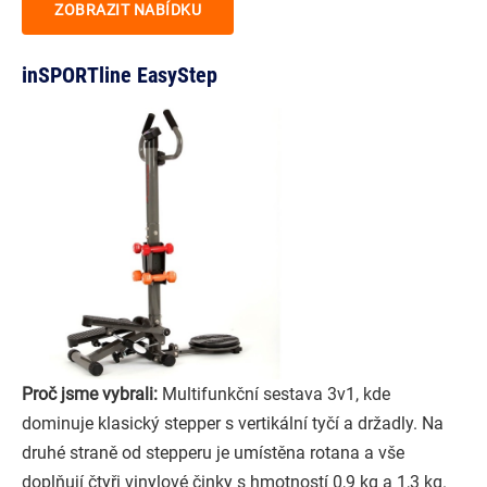
ZOBRAZIT NABÍDKU
inSPORTline EasyStep
Proč jsme vybrali:
Multifunkční sestava 3v1, kde
dominuje klasický stepper s vertikální tyčí a držadly. Na
druhé straně od stepperu je umístěna rotana a vše
doplňují čtyři vinylové činky s hmotností 0,9 kg a 1,3 kg.