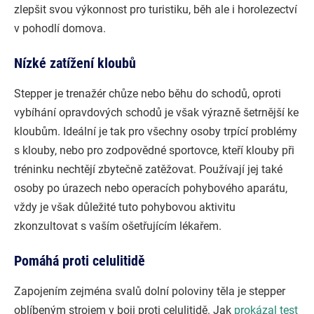
zlepšit svou výkonnost pro turistiku, běh ale i horolezectví
v pohodlí domova.
Nízké zatížení kloubů
Stepper je trenažér chůze nebo běhu do schodů, oproti
vybíhání opravdových schodů je však výrazně šetrnější ke
kloubům. Ideální je tak pro všechny osoby trpící problémy
s klouby, nebo pro zodpovědné sportovce, kteří klouby při
tréninku nechtějí zbytečně zatěžovat. Používají jej také
osoby po úrazech nebo operacích pohybového aparátu,
vždy je však důležité tuto pohybovou aktivitu
zkonzultovat s vaším ošetřujícím lékařem.
Pomáhá proti celulitidě
Zapojením zejména svalů dolní poloviny těla je stepper
oblíbeným strojem v boji proti celulitidě. Jak
prokázal test