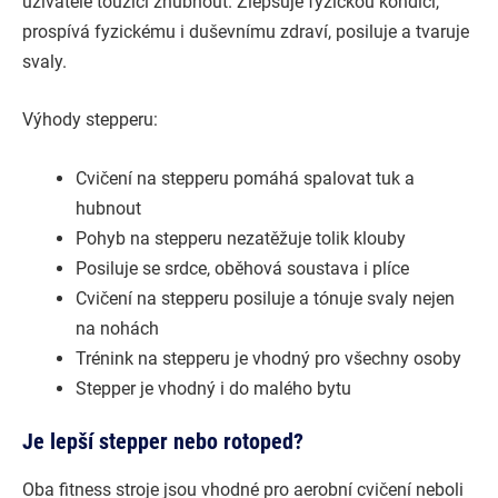
uživatele toužící zhubnout. Zlepšuje fyzickou kondici,
prospívá fyzickému i duševnímu zdraví, posiluje a tvaruje
svaly.
Výhody stepperu:
Cvičení na stepperu pomáhá spalovat tuk a
hubnout
Pohyb na stepperu nezatěžuje tolik klouby
Posiluje se srdce, oběhová soustava i plíce
Cvičení na stepperu posiluje a tónuje svaly nejen
na nohách
Trénink na stepperu je vhodný pro všechny osoby
Stepper je vhodný i do malého bytu
Je lepší stepper nebo rotoped?
Oba fitness stroje jsou vhodné pro aerobní cvičení neboli