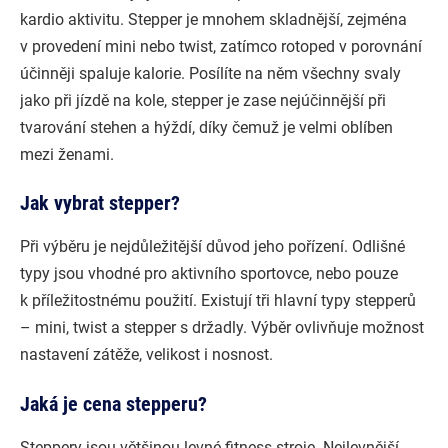
kardio aktivitu. Stepper je mnohem skladnější, zejména
v provedení mini nebo twist, zatímco rotoped v porovnání
účinněji spaluje kalorie. Posílíte na něm všechny svaly
jako při jízdě na kole, stepper je zase nejúčinnější při
tvarování stehen a hýždí, díky čemuž je velmi oblíben
mezi ženami.
Jak vybrat stepper?
Při výběru je nejdůležitější důvod jeho pořízení. Odlišné
typy jsou vhodné pro aktivního sportovce, nebo pouze
k příležitostnému použití. Existují tři hlavní typy stepperů
– mini, twist a stepper s držadly. Výběr ovlivňuje možnost
nastavení zátěže, velikost i nosnost.
Jaká je cena stepperu?
Steppery jsou většinou levné fitness stroje. Nejlevnější