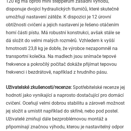
120 kg má oproti mini stepperům zásadní výhodu,
disponuje dvojicí hydraulických tlumičů, které skutečně
umožňují nastavení zátěže. K dispozici je 12 úrovní
obtížnosti cvičení a jejich nastavení je řešeno otáčením
horní části pístu. Má robustní konstrukci, avšak stále se
dá složit do velmi malých rozměrů. Vzhledem k vyšší
hmotnosti 23,8 kg je dobře, že výrobce nezapomněl na
transportní kolečka. Na madlech jsou snímače tepové
frekvence a pokročilý počítač dokáže přijímat tepovou
frekvenci i bezdrátově, například z hrudního pásu.
Uživatelské zkušenosti/recenze:
Spotřebitelské recenze jej
hodnotí jako vynikající a naprosto dostačující pro domácí
cvičení. Oceňují velmi dobrou stabilitu a zároveň možnost
jej složit a umístit například do skříně, nebo pod postel.
Uživatelé zmiňují dále bezproblémovou montáž a
připomínají značnou výhodu, kterou je nastavitelný odpor