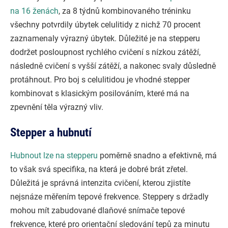
na 16 ženách
, za 8 týdnů kombinovaného tréninku
všechny potvrdily úbytek celulitidy z nichž 70 procent
zaznamenaly výrazný úbytek. Důležité je na stepperu
dodržet posloupnost rychlého cvičení s nízkou zátěží,
následně cvičení s vyšší zátěží, a nakonec svaly důsledně
protáhnout. Pro boj s celulitidou je vhodné stepper
kombinovat s klasickým posilováním, které má na
zpevnění těla výrazný vliv.
Stepper a hubnutí
Hubnout lze na stepperu
poměrně snadno a efektivně, má
to však svá specifika, na která je dobré brát zřetel.
Důležitá je správná intenzita cvičení, kterou zjistíte
nejsnáze měřením tepové frekvence. Steppery s držadly
mohou mít zabudované dlaňové snímače tepové
frekvence, které pro orientační sledování tepů za minutu