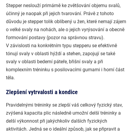
Stepper neslouží primárně ke zvětšování objemu svalů,
účinný je naopak při jejich tvarování. Právě z tohoto
důvodu je stepper tolik oblíbený u žen, které nemají zájem
o velké svaly na nohách, ale o jejich vyrýsování a obecně
formování postavy (pozor na správnou stravu).
V závislosti na konkrétním typu stepperu se efektivně
tónují svaly v oblasti hýždí a stehen, zapojují se také
svaly v oblasti bederní páteře, břišní svaly a při
komplexním tréninku s posilovacími gumami i horní část
těla.
Zlepšení vytrvalosti a kondice
Pravidelnými tréninky se zlepší váš celkový fyzický stav,
zvýšená kapacita plic následně umožní delší tréninky a
delší výkonnost při jakýchkoliv dalších fyzických
aktivitách. Jedná se o ideální způsob, jak se připravit a