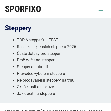
Přeskočit
SPORFIXO
na
Mai
obsah
Men
Steppery
TOP 6 stepperů – TEST
Recenze nejlepších stepperů 2026
Časté dotazy pro stepper
Proč cvičit na stepperu
Stepper a hubnutí
Průvodce výběrem stepperu
Nejprodávanější steppery na trhu
Zkušenosti a diskuze
Jak cvičit na stepperu