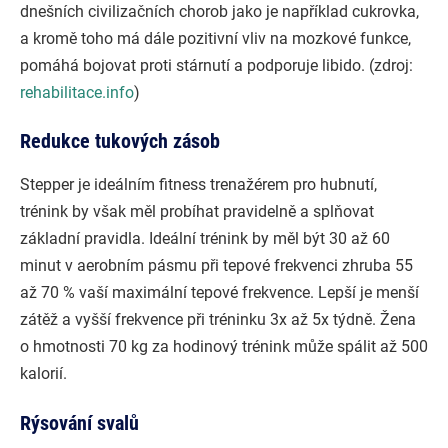
dnešních civilizačních chorob jako je například cukrovka,
a kromě toho má dále pozitivní vliv na mozkové funkce,
pomáhá bojovat proti stárnutí a podporuje libido. (zdroj:
rehabilitace.info
)
Redukce tukových zásob
Stepper je ideálním fitness trenažérem pro hubnutí,
trénink by však měl probíhat pravidelně a splňovat
základní pravidla. Ideální trénink by měl být 30 až 60
minut v aerobním pásmu při tepové frekvenci zhruba 55
až 70 % vaší maximální tepové frekvence. Lepší je menší
zátěž a vyšší frekvence při tréninku 3x až 5x týdně. Žena
o hmotnosti 70 kg za hodinový trénink může spálit až 500
kalorií.
Rýsování svalů