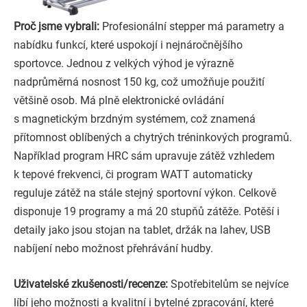
Proč jsme vybrali:
Profesionální stepper má parametry a
nabídku funkcí, které uspokojí i nejnáročnějšího
sportovce. Jednou z velkých výhod je výrazně
nadprůměrná nosnost 150 kg, což umožňuje použití
většině osob. Má plně elektronické ovládání
s magnetickým brzdným systémem, což znamená
přítomnost oblíbených a chytrých tréninkových programů.
Například program HRC sám upravuje zátěž vzhledem
k tepové frekvenci, či program WATT automaticky
reguluje zátěž na stále stejný sportovní výkon. Celkově
disponuje 19 programy a má 20 stupňů zátěže. Potěší i
detaily jako jsou stojan na tablet, držák na lahev, USB
nabíjení nebo možnost přehrávání hudby.
Uživatelské zkušenosti/recenze:
Spotřebitelům se nejvíce
líbí jeho možnosti a kvalitní i bytelné zpracování, které