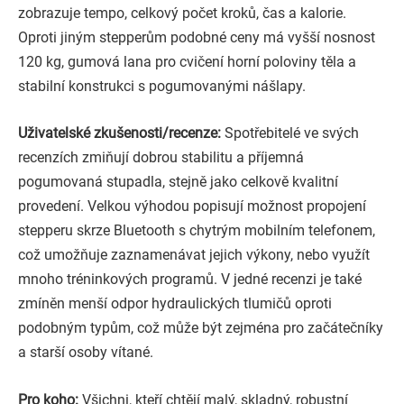
zobrazuje tempo, celkový počet kroků, čas a kalorie.
Oproti jiným stepperům podobné ceny má vyšší nosnost
120 kg, gumová lana pro cvičení horní poloviny těla a
stabilní konstrukci s pogumovanými nášlapy.
Uživatelské zkušenosti/recenze:
Spotřebitelé ve svých
recenzích zmiňují dobrou stabilitu a příjemná
pogumovaná stupadla, stejně jako celkově kvalitní
provedení. Velkou výhodou popisují možnost propojení
stepperu skrze Bluetooth s chytrým mobilním telefonem,
což umožňuje zaznamenávat jejich výkony, nebo využít
mnoho tréninkových programů. V jedné recenzi je také
zmíněn menší odpor hydraulických tlumičů oproti
podobným typům, což může být zejména pro začátečníky
a starší osoby vítané.
Pro koho:
Všichni, kteří chtějí malý, skladný, robustní