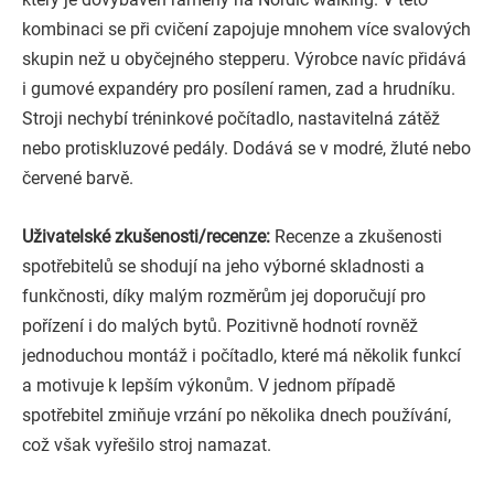
kombinaci se při cvičení zapojuje mnohem více svalových
skupin než u obyčejného stepperu. Výrobce navíc přidává
i gumové expandéry pro posílení ramen, zad a hrudníku.
Stroji nechybí tréninkové počítadlo, nastavitelná zátěž
nebo protiskluzové pedály. Dodává se v modré, žluté nebo
červené barvě.
Uživatelské zkušenosti/recenze:
Recenze a zkušenosti
spotřebitelů se shodují na jeho výborné skladnosti a
funkčnosti, díky malým rozměrům jej doporučují pro
pořízení i do malých bytů. Pozitivně hodnotí rovněž
jednoduchou montáž i počítadlo, které má několik funkcí
a motivuje k lepším výkonům. V jednom případě
spotřebitel zmiňuje vrzání po několika dnech používání,
což však vyřešilo stroj namazat.