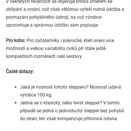
V některých recenzích se objevuje kritika směrem ke
skřípání a vrzání, což však většinou vyřeší nutná údržba a
promazání pohyblivého ústrojí, na což výrobce
upozorňuje a správnou údržbu sám popisuje.
Pro koho:
Pro začátečníky i pokročilé, kteří ocení více
možností a velkou variabilitu cviků při stále ještě
kompaktních rozměrech celé sestavy.
Časté dotazy:
Jaká je nosnost tohoto stepperu? Nosnost udává
výrobce 100 kg.
Jedná se o klasický, nebo twist stepper? V tomto
případě se jedná o jednoduchý stepper bez pohybů
do stran, ten však kompenzuje přítomná rotana.