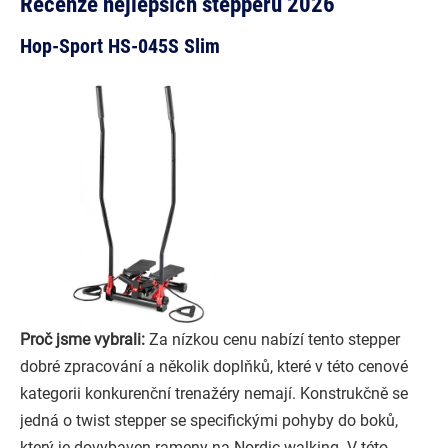
Recenze nejlepších stepperů 2026
Hop-Sport HS-045S Slim
Proč jsme vybrali:
Za nízkou cenu nabízí tento stepper
dobré zpracování a několik doplňků, které v této cenové
kategorii konkurenční trenažéry nemají. Konstrukčně se
jedná o twist stepper se specifickými pohyby do boků,
který je dovybaven rameny na Nordic walking. V této