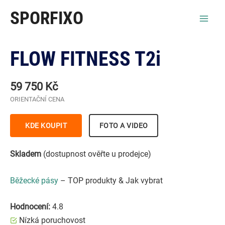
Přeskočit
SPORFIXO
na
Mai
obsah
Men
FLOW FITNESS T2i
59 750 Kč
ORIENTAČNÍ CENA
KDE KOUPIT
FOTO A VIDEO
Skladem
(dostupnost ověřte u prodejce)
Běžecké pásy
– TOP produkty & Jak vybrat
Hodnocení:
4.8
Nízká poruchovost