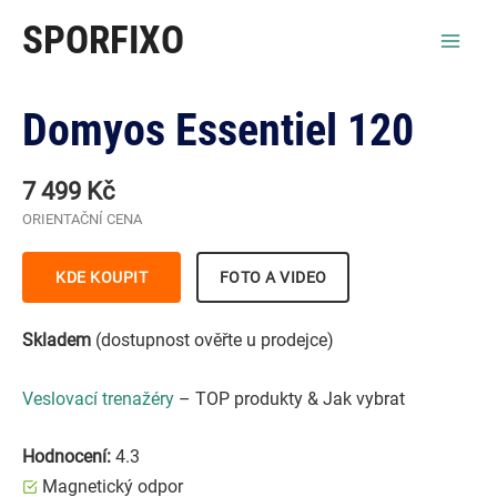
Přeskočit
SPORFIXO
na
Mai
obsah
Men
Domyos Essentiel 120
7 499 Kč
ORIENTAČNÍ CENA
KDE KOUPIT
FOTO A VIDEO
Skladem
(dostupnost ověřte u prodejce)
Veslovací trenažéry
– TOP produkty & Jak vybrat
Hodnocení:
4.3
Magnetický odpor