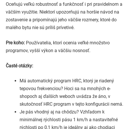
Oceňujú veľkú robustnosť a funkčnosť i pri pravidelnom a
väčším využitie. Niektorí upozorňujú na horšie návod na
zostavenie a pripomínajú jeho väčšie rozmery, ktoré do
malého bytu nie sú príliš prívetivé.
Pre koho:
Používatelia, ktorí ocenia veľké množstvo
programov, vyšší výkon a väčšiu nosnosť.
Časté otázky:
Má automatický program HRC, ktorý je riadený
tepovou frekvenciou? Hoci sa na mnohých e-
shopoch aj ďalších weboch uvádza že áno, v
skutočnosť HRC program v tejto konfigurácii nemá.
Je pás vhodný aj na chôdzu? Vzhľadom k
minimálnej rýchlosti pásu 1 km/h a nastaviteľné
rýchlosti po 0,1 km/h je ideálny aj ako chodiaci