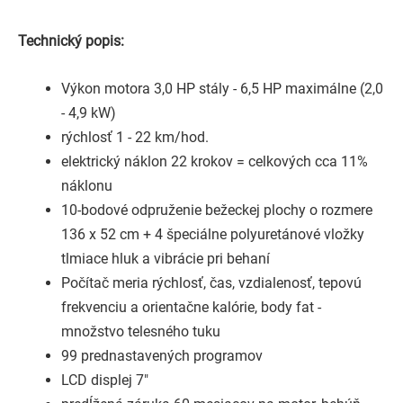
Technický popis:
Výkon motora 3,0 HP stály - 6,5 HP maximálne (2,0
- 4,9 kW)
rýchlosť 1 - 22 km/hod.
elektrický náklon 22 krokov = celkových cca 11%
náklonu
10-bodové odpruženie bežeckej plochy o rozmere
136 x 52 cm + 4 špeciálne polyuretánové vložky
tlmiace hluk a vibrácie pri behaní
Počítač meria rýchlosť, čas, vzdialenosť, tepovú
frekvenciu a orientačne kalórie, body fat -
množstvo telesného tuku
99 prednastavených programov
LCD displej 7"