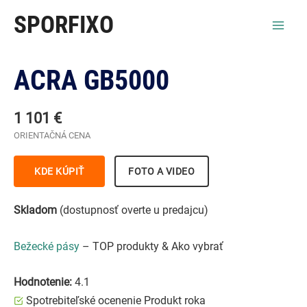
Preskočiť
SPORFIXO
na
Mai
obsah
Men
ACRA GB5000
1 101 €
ORIENTAČNÁ CENA
KDE KÚPIŤ
FOTO A VIDEO
Skladom
(dostupnosť overte u predajcu)
Bežecké pásy
– TOP produkty & Ako vybrať
Hodnotenie:
4.1
Spotrebiteľské ocenenie Produkt roka